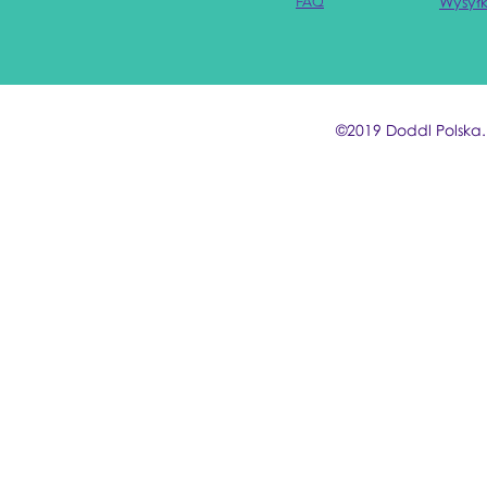
Wysyłk
FAQ
©2019 Doddl Polska.