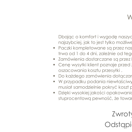
Dbając o komfort i wygodę naszyc
najszybciej, jak to jest tylko możliw
Paczki kompletowane są przez nas
trwa od 1 do 4 dni, zależnie od t
Zamówienia dostarczane są przez I
Cenę wysyłki klient poznaje prz
oszacowania kosztu przesyłki .
Do każdego zamówienia dołączam
W przypadku podania niewłaściwy
musiał samodzielnie pokryć koszt 
Dzięki wysokiej jakości opakowan
stuprocentową pewność, że towar 
Zwrot
Odstąp