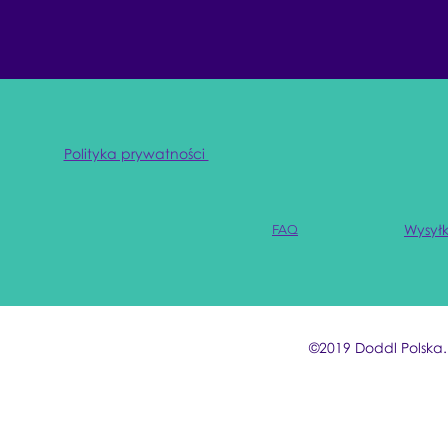
Polityka prywatności
Wysyłk
FAQ
©2019 Doddl Polska.