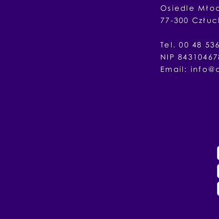
Osiedle
Mło
77-300
Człu
Tel. 00 4
NIP 84310467
Email:
info@