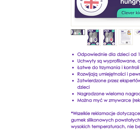
Odpowiednie dla dzieci od 12
Uchwyty są wyprofilowane, ab
Łatwe do trzymania i kontroli
Rozwijają umiejętności i pew
Zatwierdzone przez ekspertów
dzieci
Nagradzane wieloma nagro
Można myć w zmywarce (rek
*Wszelkie reklamacje dotyczące
gumek silikonowych powstałyc
wysokich temperaturach, nie bedą 