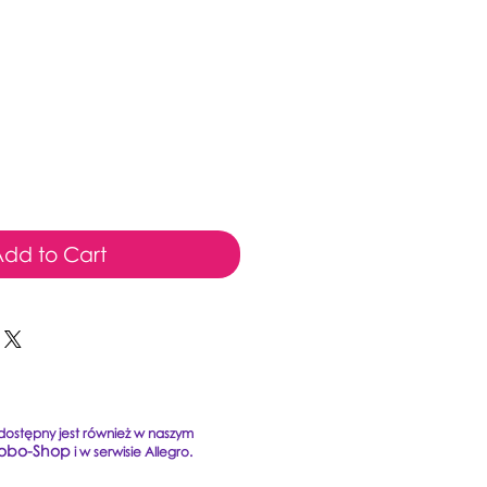
rice
dd to Cart
ostępny jest również w naszym
obo-Shop
i w serwisie Allegro.