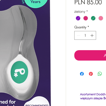
P
PLN 85.00
zielony
*
Quantity
*
A
Asortyment Doddl d
B
większym sklepie