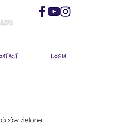
LD'S
ONTACT
LOG IN
ućców zielone