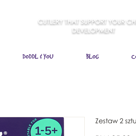
CUTLERY THAT SUPPORT YOUR CHI
DEVELOPMENT
DODDL & YOU
BLOG
C
Zestaw 2 szt