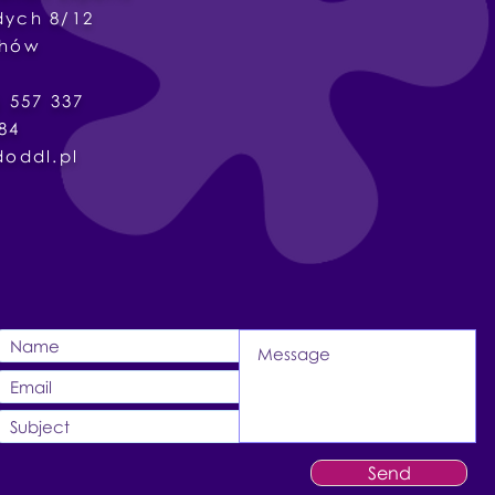
dych
8/12
chów
8 536 557 337
84
doddl.pl
Send