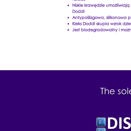
Niskie krawędzie umożliwiają
Doddl
Antypoślizgowa, silikonowa 
Kleks Doddl skupia wzrok dzi
Jest biodegradowalny i mo
The sol