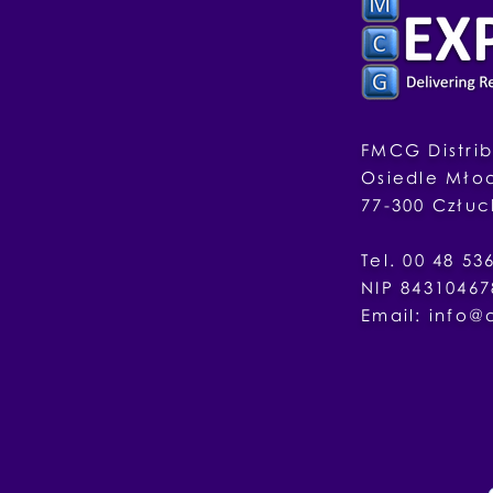
FMCG Distrib
Osiedle
Mło
77-300
Człu
Tel. 00 4
NIP 84310467
Email:
info@