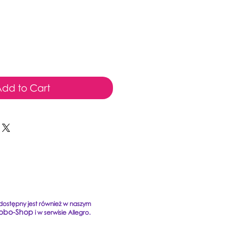
rice
dd to Cart
ostępny jest również w naszym
obo-Shop
i w serwisie Allegro.