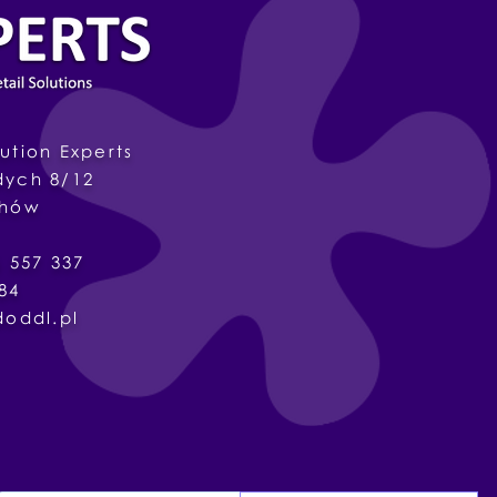
ution Experts
dych
8/12
chów
8 536 557 337
84
doddl.pl