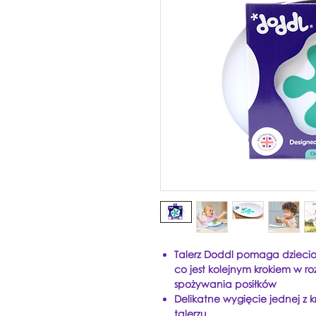
Talerz Doddl pomaga dzieciom
co jest kolejnym krokiem w r
spożywania posiłków
Delikatne wygięcie jednej z
talerzu