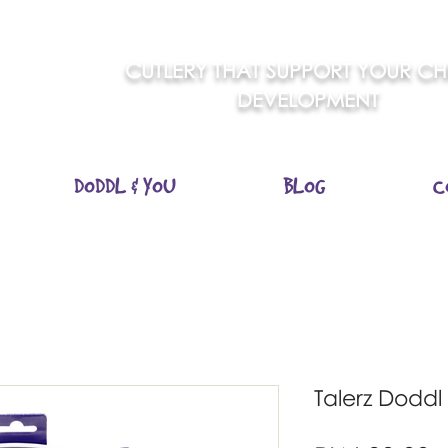
CUTLERY THAT SUPPORT YOUR CHI
DEVELOPMENT
DODDL & YOU
BLOG
C
Talerz Doddl