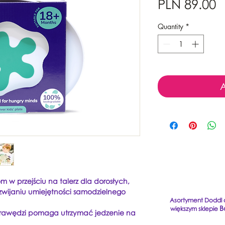
P
PLN 89.00
Quantity
*
A
 w przejściu na talerz dla dorosłych,
ozwijaniu umiejętności samodzielnego
Asortyment Doddl d
B
większym sklepie
 krawędzi pomaga utrzymać jedzenie na